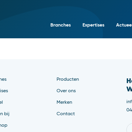
Branches
Expertises
Actuee
hes
Producten
H
W
ises
Over ons
in
el
Merken
04
n bij
Contact
hop