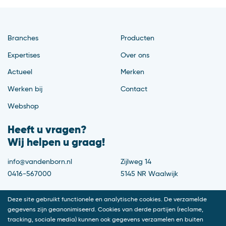
Branches
Producten
Expertises
Over ons
Actueel
Merken
Werken bij
Contact
Webshop
Heeft u vragen?
Wij helpen u graag!
info@vandenborn.nl
Zijlweg 14
0416-567000
5145 NR Waalwijk
Deze site gebruikt functionele en analytische cookies. De verzamelde
gegevens zijn geanonimiseerd. Cookies van derde partijen (reclame,
tracking, sociale media) kunnen ook gegevens verzamelen en buiten