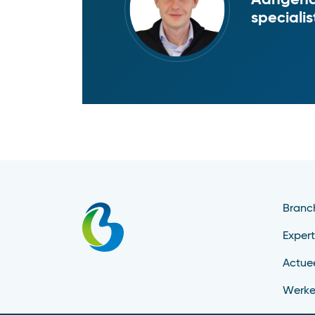
specialis
Branc
Expert
Actue
Werke