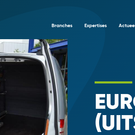
Branches
Expertises
Actuee
EU
(UI