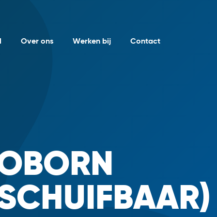
l
Over ons
Werken bij
Contact
ROBORN
TSCHUIFBAAR)