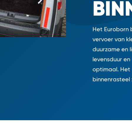
BIN
Het Euroborn b
vervoer van kl
duurzame en li
levensduur en 
optimaal. Het 
binnenrasteel 