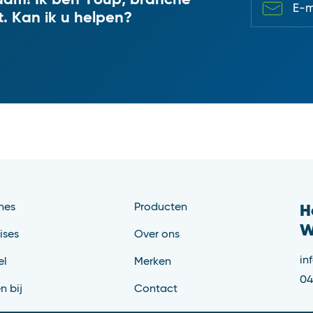
E-ma
t. Kan ik u helpen?
hes
Producten
H
W
ises
Over ons
in
el
Merken
04
n bij
Contact