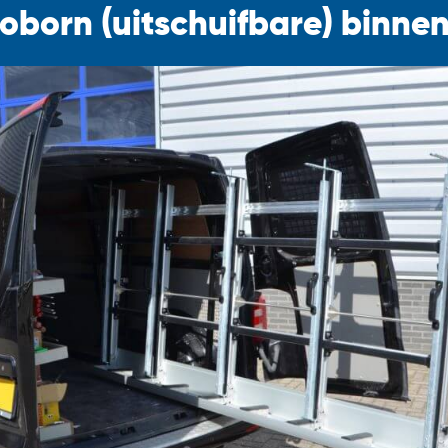
roborn (uitschuifbare) binne